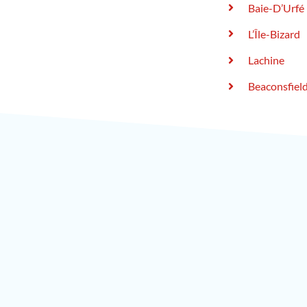
Baie-D’Urfé
L’Île-Bizard
Lachine
Beaconsfiel