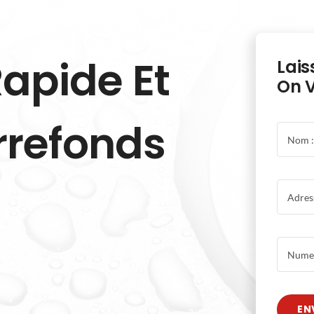
apide Et
Lais
On V
errefonds
EN