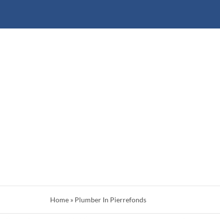
Skip
to
content
Home
»
Plumber In Pierrefonds