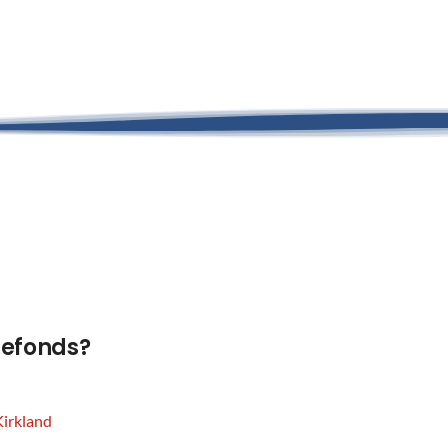
refonds?
Kirkland